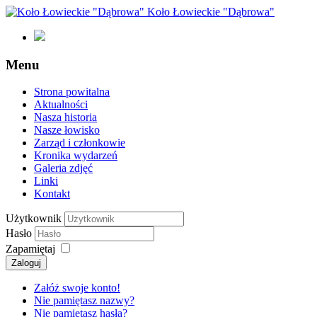
Koło Łowieckie "Dąbrowa"
Menu
Strona powitalna
Aktualności
Nasza historia
Nasze łowisko
Zarząd i członkowie
Kronika wydarzeń
Galeria zdjęć
Linki
Kontakt
Użytkownik
Hasło
Zapamiętaj
Załóż swoje konto!
Nie pamiętasz nazwy?
Nie pamiętasz hasła?