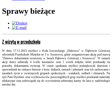
Sprawy bieżące
Z wizytą w przedszkolu
W dniu 17.11.2023 myśliwi z Koła Łowieckiego „Dabrowa” w Dąbrowie Górniczej
odwiedzili Przedszkole Miejskie nr 3 w Sosnowcu, gdzie zorganizowano akcję pod nazwą
"Zimowe dokarmianie zwierzyny w lasach Dąbrowy Górniczej i Sosnowca". W ramach
akcji dzieci uzbierały 4 worki kasztanów oraz 1 worek żołędzi, które przekazały na
potrzeby dokarmiania zwierząt. W czasie spotkania myśliwi podziękowali dzieciom i
opowiedzieli im ciekawe historie o lesie, dzikach, sarnach i jeleniach oraz ich zachowaniu i
zasadach życia w zwierzęcych grupach społecznych - watahach, rudlach i chmarach. Na
ręce Pani Dyrektor oraz wychowawców poszczególnych grup myśliwi przekazali materiały
edukacyjne oraz zobowiązali się do wywiezienia uzbieranej karmy do lasu w nadchodzące
mroźne dni
.