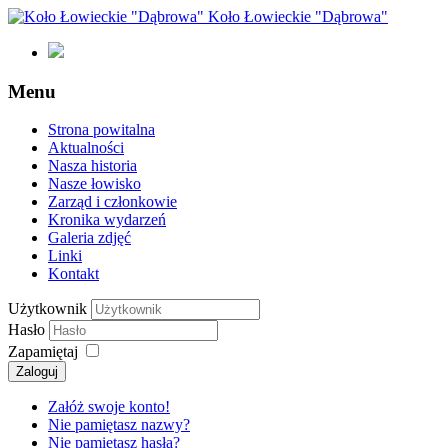
Koło Łowieckie "Dąbrowa"
Menu
Strona powitalna
Aktualności
Nasza historia
Nasze łowisko
Zarząd i członkowie
Kronika wydarzeń
Galeria zdjęć
Linki
Kontakt
Użytkownik
Hasło
Zapamiętaj
Załóż swoje konto!
Nie pamiętasz nazwy?
Nie pamiętasz hasła?