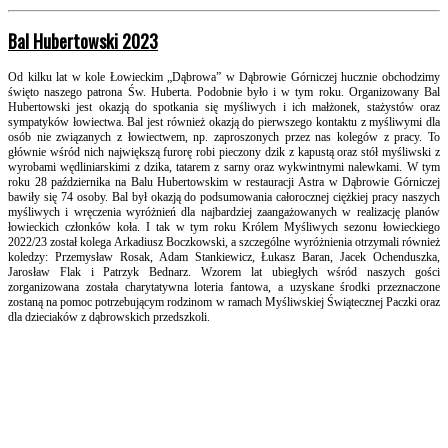
Bal Hubertowski 2023
Od kilku lat w kole Łowieckim „Dąbrowa” w Dąbrowie Górniczej hucznie obchodzimy
święto naszego patrona Św. Huberta. Podobnie było i w tym roku. Organizowany Bal
Hubertowski jest okazją do spotkania się myśliwych i ich małżonek, stażystów oraz
sympatyków łowiectwa. Bal jest również okazją do pierwszego kontaktu z myśliwymi dla
osób nie związanych z łowiectwem, np. zaproszonych przez nas kolegów z pracy. To
głównie wśród nich największą furorę robi pieczony dzik z kapustą oraz stół myśliwski z
wyrobami wędliniarskimi z dzika, tatarem z sarny oraz wykwintnymi nalewkami.
W tym
roku 28 października na Balu Hubertowskim w restauracji Astra w Dąbrowie Górniczej
bawiły się 74 osoby. Bal był ok
azją do podsumowania całorocznej ciężkiej pracy naszych
myśliwych i wręczenia wyróżnień dla najbardziej zaangażowanych w realizację planów
łowieckich członków koła. I tak w tym roku Królem Myśliwych sezonu łowieckiego
2022/23 został kolega Arkadiusz Boczkowski, a szczególne wyróżnienia otrzymali również
koledzy: Przemysław Rosak, Adam Stankiewicz, Łukasz Baran, Jacek Ochenduszka,
Jarosław Flak i Patrzyk Bednarz. Wzorem lat ubiegłych wśród naszych gości
zorganizowana została charytatywna loteria fantowa, a uzyskane środki przeznaczone
zostaną na pomoc potrzebującym rodzinom w ramach Myśliwskiej Świątecznej Paczki oraz
dla dzieciaków z dąbrowskich przedszkoli.