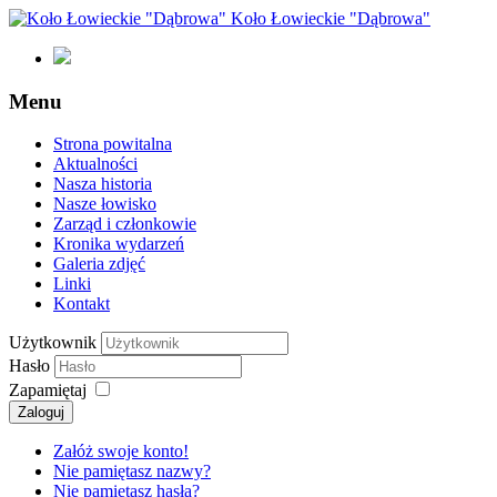
Koło Łowieckie "Dąbrowa"
Menu
Strona powitalna
Aktualności
Nasza historia
Nasze łowisko
Zarząd i członkowie
Kronika wydarzeń
Galeria zdjęć
Linki
Kontakt
Użytkownik
Hasło
Zapamiętaj
Załóż swoje konto!
Nie pamiętasz nazwy?
Nie pamiętasz hasła?