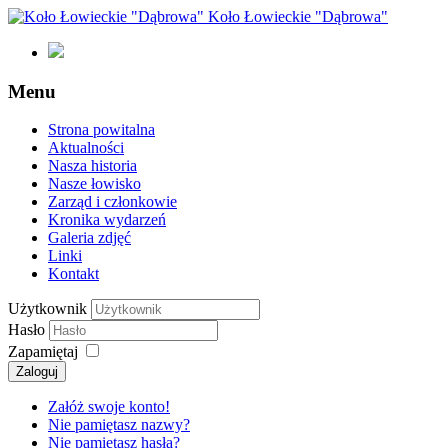
Koło Łowieckie "Dąbrowa"
Menu
Strona powitalna
Aktualności
Nasza historia
Nasze łowisko
Zarząd i członkowie
Kronika wydarzeń
Galeria zdjęć
Linki
Kontakt
Użytkownik
Hasło
Zapamiętaj
Załóż swoje konto!
Nie pamiętasz nazwy?
Nie pamiętasz hasła?