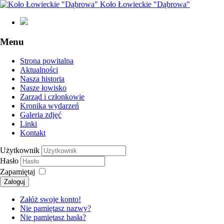
Koło Łowieckie "Dąbrowa"
Menu
Strona powitalna
Aktualności
Nasza historia
Nasze łowisko
Zarząd i członkowie
Kronika wydarzeń
Galeria zdjęć
Linki
Kontakt
Użytkownik
Hasło
Zapamiętaj
Załóż swoje konto!
Nie pamiętasz nazwy?
Nie pamiętasz hasła?