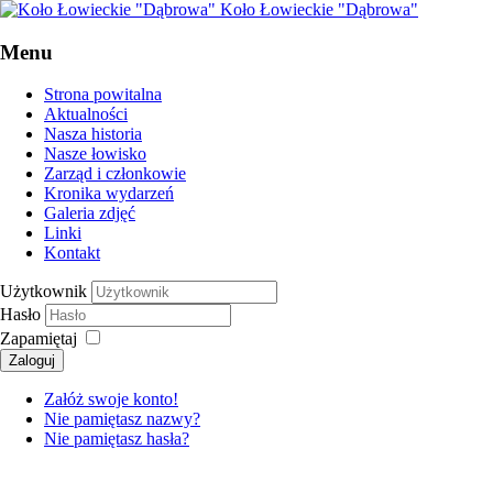
Koło Łowieckie "Dąbrowa"
Menu
Strona powitalna
Aktualności
Nasza historia
Nasze łowisko
Zarząd i członkowie
Kronika wydarzeń
Galeria zdjęć
Linki
Kontakt
Użytkownik
Hasło
Zapamiętaj
Załóż swoje konto!
Nie pamiętasz nazwy?
Nie pamiętasz hasła?